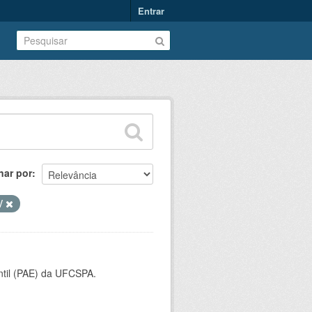
Entrar
nar por
V
ntil (PAE) da UFCSPA.