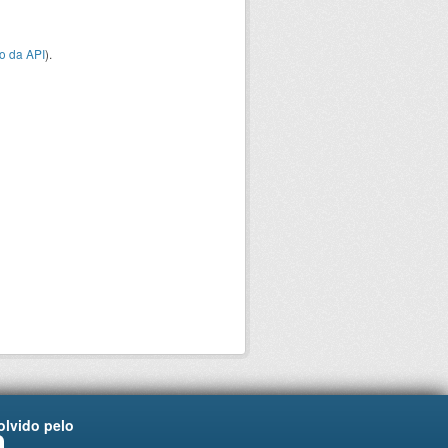
o da API
).
lvido pelo