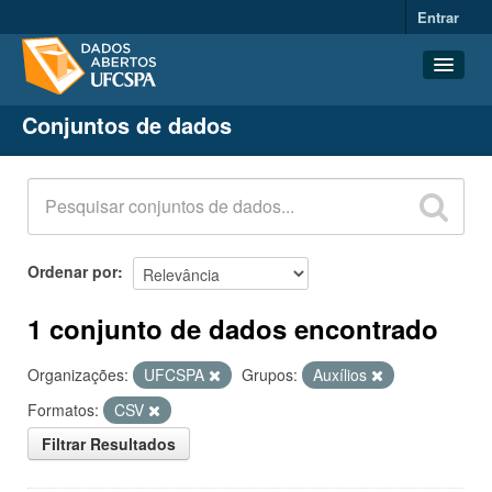
Entrar
Conjuntos de dados
Conjuntos de dados
Organizações
Grupos
Sobre
Ordenar por
1 conjunto de dados encontrado
Organizações:
UFCSPA
Grupos:
Auxílios
Formatos:
CSV
Filtrar Resultados