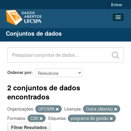
Entrar
Conjuntos de dados
Conjuntos de dados
Organizações
Grupos
Sobre
Ordenar por
2 conjuntos de dados
encontrados
Organizações:
UFCSPA
Licenças:
Outra (Aberta)
Formatos:
CSV
Etiquetas:
programa de gestão
Filtrar Resultados