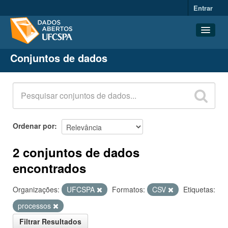
Entrar
Conjuntos de dados
Conjuntos de dados
Organizações
Grupos
Sobre
Ordenar por
2 conjuntos de dados
encontrados
Organizações:
UFCSPA
Formatos:
CSV
Etiquetas:
processos
Filtrar Resultados