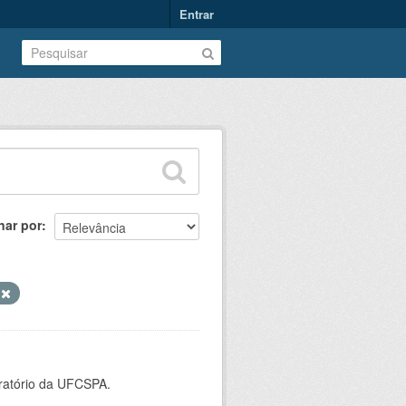
Entrar
nar por
V
oratório da UFCSPA.