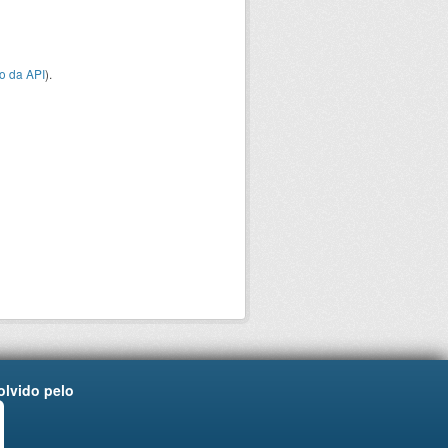
o da API
).
lvido pelo