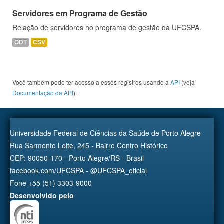
Servidores em Programa de Gestão
Relação de servidores no programa de gestão da UFCSPA.
ODT
CSV
Você também pode ter acesso a esses registros usando a
API
(veja
Documentação da API
).
Universidade Federal de Ciências da Saúde de Porto Alegre
Rua Sarmento Leite, 245 - Bairro Centro Histórico
CEP: 90050-170 - Porto Alegre/RS - Brasil
facebook.com/UFCSPA - @UFCSPA_oficial
Fone +55 (51) 3303-9000
Desenvolvido pelo