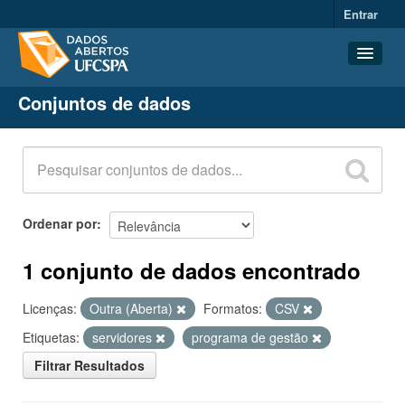
Entrar
Conjuntos de dados
Conjuntos de dados
Organizações
Grupos
Sobre
Ordenar por
1 conjunto de dados encontrado
Licenças:
Outra (Aberta)
Formatos:
CSV
Etiquetas:
servidores
programa de gestão
Filtrar Resultados