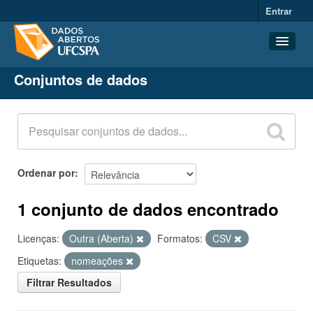
Entrar
Conjuntos de dados
Conjuntos de dados
Organizações
Grupos
Sobre
Ordenar por
1 conjunto de dados encontrado
Licenças:
Outra (Aberta)
Formatos:
CSV
Etiquetas:
nomeações
Filtrar Resultados