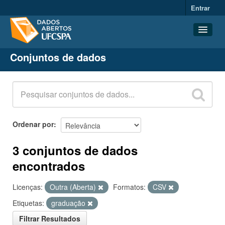
Entrar
Conjuntos de dados
Conjuntos de dados
Organizações
Grupos
Sobre
Ordenar por
3 conjuntos de dados
encontrados
Licenças:
Outra (Aberta)
Formatos:
CSV
Etiquetas:
graduação
Filtrar Resultados