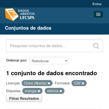
Entrar
Conjuntos de dados
Conjuntos de dados
Organizações
Grupos
Sobre
Ordenar por
1 conjunto de dados encontrado
Licenças:
Outra (Aberta)
Formatos:
CSV
Etiquetas:
energia
elétrica
Filtrar Resultados