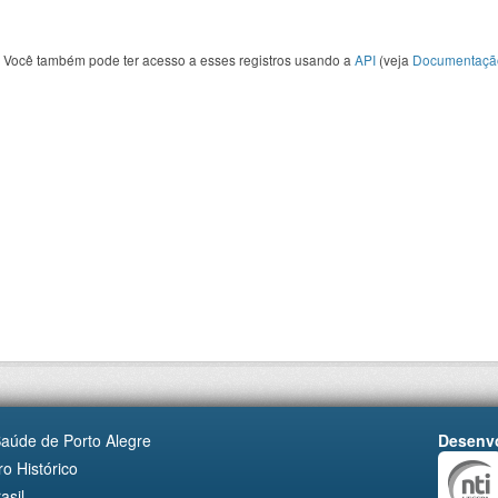
Você também pode ter acesso a esses registros usando a
API
(veja
Documentaçã
Saúde de Porto Alegre
Desenvo
o Histórico
asil