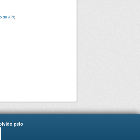
o da API
).
lvido pelo