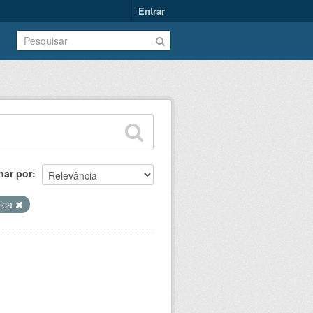
Entrar
nar por
rica