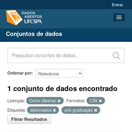
Entrar
Conjuntos de dados
Conjuntos de dados
Organizações
Grupos
Sobre
Ordenar por
1 conjunto de dados encontrado
Licenças:
Outra (Aberta)
Formatos:
CSV
Etiquetas:
diplomados
pós-graduação
Filtrar Resultados