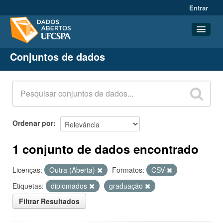
Entrar
Conjuntos de dados
Conjuntos de dados
Organizações
Grupos
Sobre
Ordenar por
1 conjunto de dados encontrado
Licenças:
Outra (Aberta)
Formatos:
CSV
Etiquetas:
diplomados
graduação
Filtrar Resultados