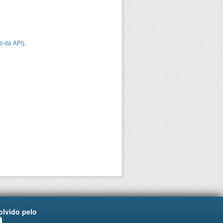
o da API
).
lvido pelo