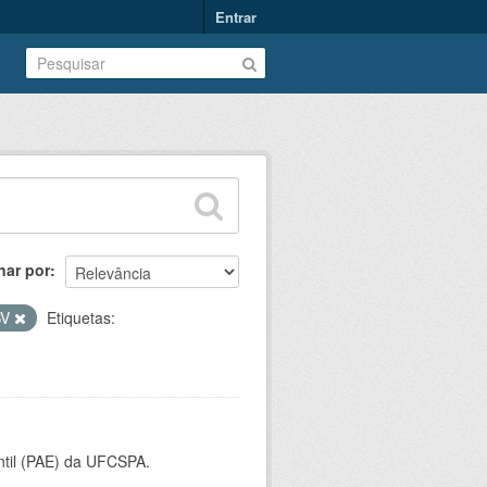
Entrar
nar por
SV
Etiquetas:
ntil (PAE) da UFCSPA.