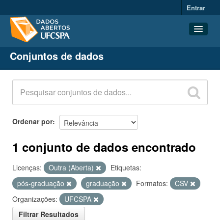
Entrar
Conjuntos de dados
Conjuntos de dados
Organizações
Grupos
Sobre
Ordenar por
1 conjunto de dados encontrado
Licenças:
Outra (Aberta)
Etiquetas:
pós-graduação
graduação
Formatos:
CSV
Organizações:
UFCSPA
Filtrar Resultados