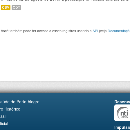
CSV
ODT
Você também pode ter acesso a esses registros usando a
API
(veja
Documentaçã
Saúde de Porto Alegre
Desenvo
o Histórico
asil
cial
Impulsi