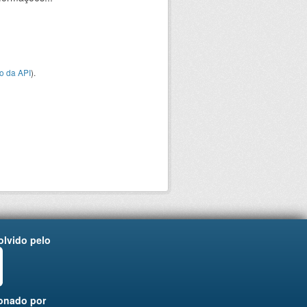
o da API
).
lvido pelo
onado por