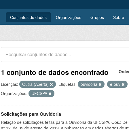
Conjuntos de dados
Organizações
Grupos
Sobre
1 conjunto de dados encontrado
Orde
Licenças:
Outra (Aberta)
Etiquetas:
ouvidoria
e-ouv
Organizações:
UFCSPA
Solicitações para Ouvidoria
Relação de solicitações feitas para a Ouvidoria da UFCSPA. Obs.: De
n° 12, de 02 de agosto de 2019, a publicação em dados abertos de in