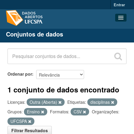
Entrar
Conjuntos de dados
Conjuntos de dados
Organizações
Grupos
Sobre
Ordenar por
1 conjunto de dados encontrado
Licenças:
Outra (Aberta)
Etiquetas:
disciplinas
Grupos:
Ensino
Formatos:
CSV
Organizações:
UFCSPA
Filtrar Resultados