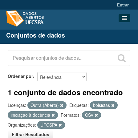
Entrar
Conjuntos de dados
Conjuntos de dados
Organizações
Grupos
Sobre
Ordenar por
1 conjunto de dados encontrado
Licenças:
Outra (Aberta)
Etiquetas:
bolsistas
iniciação à docência
Formatos:
CSV
Organizações:
UFCSPA
Filtrar Resultados