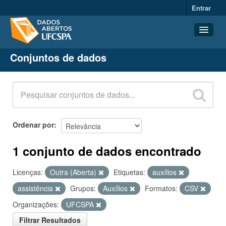
Entrar
Conjuntos de dados
Conjuntos de dados
Organizações
Grupos
Sobre
Ordenar por
1 conjunto de dados encontrado
Licenças:
Outra (Aberta)
Etiquetas:
auxílios
assistência
Grupos:
Auxílios
Formatos:
CSV
Organizações:
UFCSPA
Filtrar Resultados