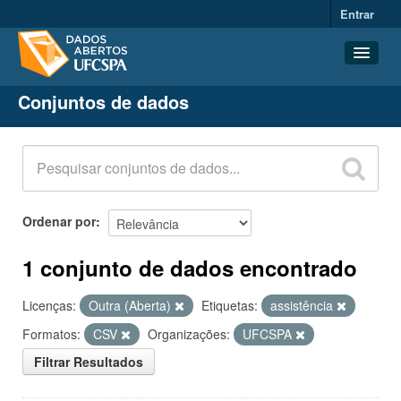
Entrar
Conjuntos de dados
Conjuntos de dados
Organizações
Grupos
Sobre
Ordenar por
1 conjunto de dados encontrado
Licenças:
Outra (Aberta)
Etiquetas:
assistência
Formatos:
CSV
Organizações:
UFCSPA
Filtrar Resultados