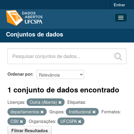
Entrar
Conjuntos de dados
Conjuntos de dados
Organizações
Grupos
Sobre
Ordenar por
1 conjunto de dados encontrado
Licenças:
Outra (Aberta)
Etiquetas:
departamentos
Grupos:
Institucional
Formatos:
CSV
Organizações:
UFCSPA
Filtrar Resultados