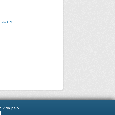
o da API
).
lvido pelo