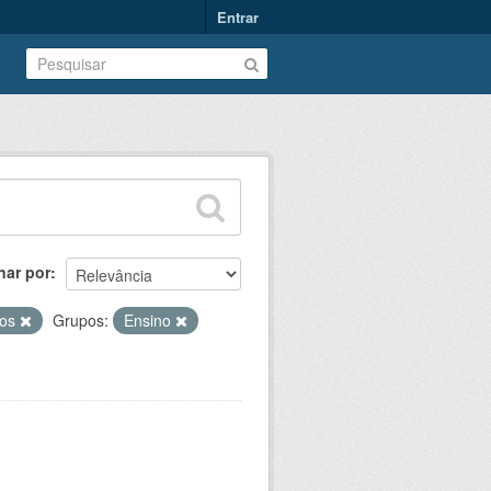
Entrar
nar por
nos
Grupos:
Ensino