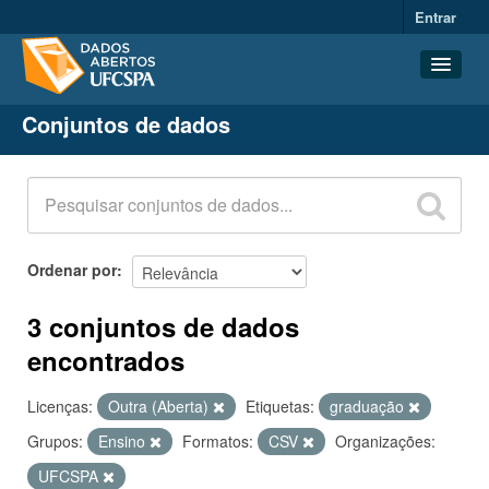
Entrar
Conjuntos de dados
Conjuntos de dados
Organizações
Grupos
Sobre
Ordenar por
3 conjuntos de dados
encontrados
Licenças:
Outra (Aberta)
Etiquetas:
graduação
Grupos:
Ensino
Formatos:
CSV
Organizações:
UFCSPA