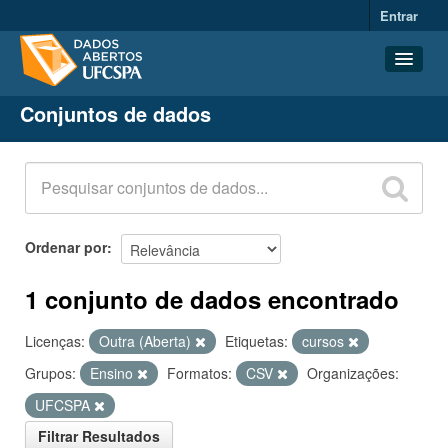
Entrar
Conjuntos de dados
Conjuntos de dados
Organizações
Grupos
Sobre
Ordenar por
1 conjunto de dados encontrado
Licenças:
Outra (Aberta)
Etiquetas:
cursos
Grupos:
Ensino
Formatos:
CSV
Organizações:
UFCSPA
Filtrar Resultados