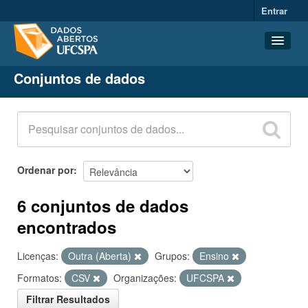
Entrar
Conjuntos de dados
Conjuntos de dados
Organizações
Grupos
Sobre
Ordenar por
6 conjuntos de dados
encontrados
Licenças:
Outra (Aberta)
Grupos:
Ensino
Formatos:
CSV
Organizações:
UFCSPA
Filtrar Resultados