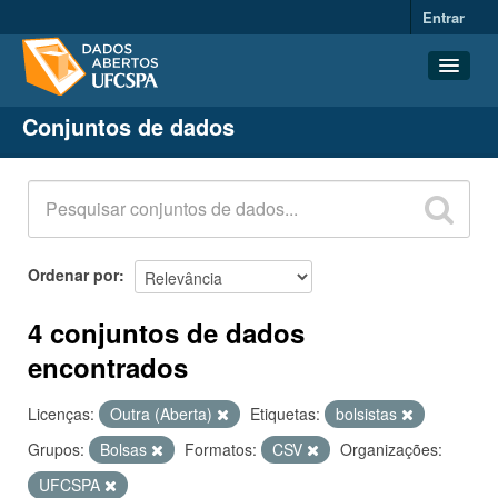
Entrar
Conjuntos de dados
Conjuntos de dados
Organizações
Grupos
Sobre
Ordenar por
4 conjuntos de dados
encontrados
Licenças:
Outra (Aberta)
Etiquetas:
bolsistas
Grupos:
Bolsas
Formatos:
CSV
Organizações:
UFCSPA