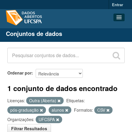
Entrar
Conjuntos de dados
Conjuntos de dados
Organizações
Grupos
Sobre
Ordenar por
1 conjunto de dados encontrado
Licenças:
Outra (Aberta)
Etiquetas:
pós-graduação
alunos
Formatos:
CSV
Organizações:
UFCSPA
Filtrar Resultados