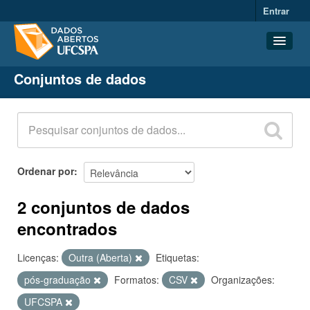
Entrar
Conjuntos de dados
Conjuntos de dados
Organizações
Grupos
Sobre
Ordenar por
2 conjuntos de dados
encontrados
Licenças:
Outra (Aberta)
Etiquetas:
pós-graduação
Formatos:
CSV
Organizações:
UFCSPA