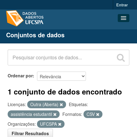
Entrar
Conjuntos de dados
Conjuntos de dados
Organizações
Grupos
Sobre
Ordenar por
1 conjunto de dados encontrado
Licenças:
Outra (Aberta)
Etiquetas:
assistência estudantil
Formatos:
CSV
Organizações:
UFCSPA
Filtrar Resultados