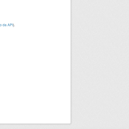
o da API
).