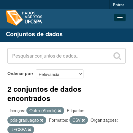
Entrar
Conjuntos de dados
Conjuntos de dados
Organizações
Grupos
Sobre
Ordenar por
2 conjuntos de dados
encontrados
Licenças:
Outra (Aberta)
Etiquetas:
pós-graduação
Formatos:
CSV
Organizações:
UFCSPA