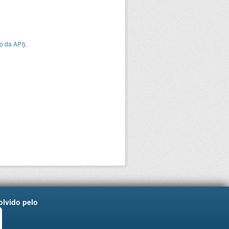
o da API
).
lvido pelo