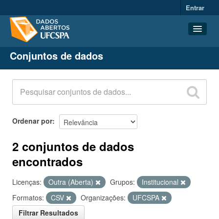
Entrar
Conjuntos de dados
Conjuntos de dados
Organizações
Grupos
Sobre
Ordenar por
2 conjuntos de dados
encontrados
Licenças:
Outra (Aberta)
Grupos:
Institucional
Formatos:
CSV
Organizações:
UFCSPA
Filtrar Resultados