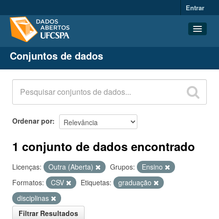
Entrar
Conjuntos de dados
Conjuntos de dados
Organizações
Grupos
Sobre
Ordenar por
1 conjunto de dados encontrado
Licenças:
Outra (Aberta)
Grupos:
Ensino
Formatos:
CSV
Etiquetas:
graduação
disciplinas
Filtrar Resultados