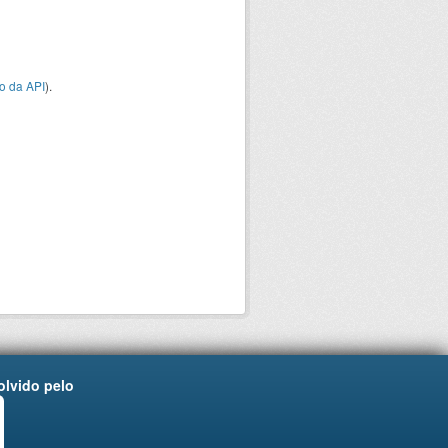
o da API
).
lvido pelo