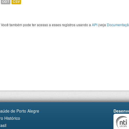
ODT
CSV
Você também pode ter acesso a esses registros usando a
API
(veja
Documentaçã
Saúde de Porto Alegre
Desenvo
o Histórico
asil