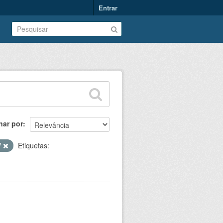
Entrar
nar por
V
Etiquetas: