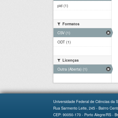
pid (1)
Formatos
CSV (1)
ODT (1)
Licenças
Outra (Aberta) (1)
Universidade Federal de Ciências da 
Rua Sarmento Leite, 245 - Bairro Centr
CEP: 90050-170 - Porto Alegre/RS - Br