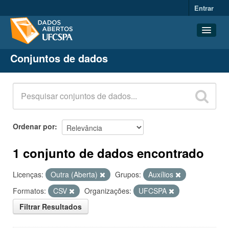
Entrar
Conjuntos de dados
Conjuntos de dados
Organizações
Grupos
Sobre
Ordenar por
1 conjunto de dados encontrado
Licenças:
Outra (Aberta)
Grupos:
Auxílios
Formatos:
CSV
Organizações:
UFCSPA
Filtrar Resultados