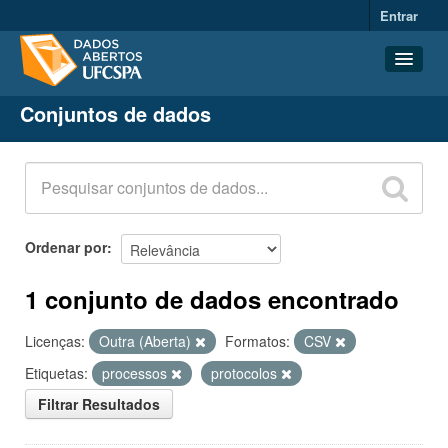
Entrar
Conjuntos de dados
Conjuntos de dados
Organizações
Grupos
Sobre
Ordenar por
1 conjunto de dados encontrado
Licenças:
Outra (Aberta)
Formatos:
CSV
Etiquetas:
processos
protocolos
Filtrar Resultados