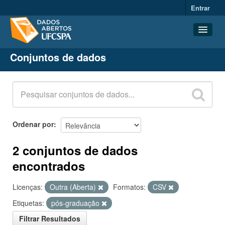
Entrar
Conjuntos de dados
Conjuntos de dados
Organizações
Grupos
Sobre
Ordenar por
2 conjuntos de dados
encontrados
Licenças:
Outra (Aberta)
Formatos:
CSV
Etiquetas:
pós-graduação
Filtrar Resultados