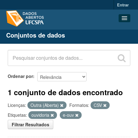
Entrar
Conjuntos de dados
Conjuntos de dados
Organizações
Grupos
Sobre
Ordenar por
1 conjunto de dados encontrado
Licenças:
Outra (Aberta)
Formatos:
CSV
Etiquetas:
ouvidoria
e-ouv
Filtrar Resultados