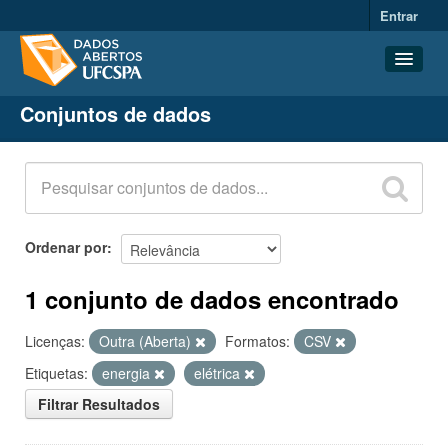
Entrar
Conjuntos de dados
Conjuntos de dados
Organizações
Grupos
Sobre
Ordenar por
1 conjunto de dados encontrado
Licenças:
Outra (Aberta)
Formatos:
CSV
Etiquetas:
energia
elétrica
Filtrar Resultados