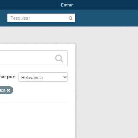
Entrar
nar por
rica