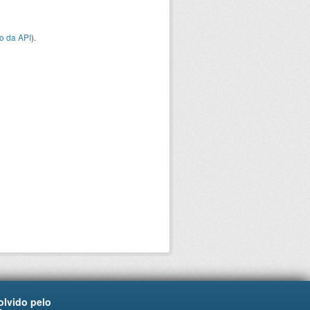
o da API
).
lvido pelo