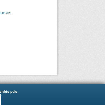
o da API
).
lvido pelo