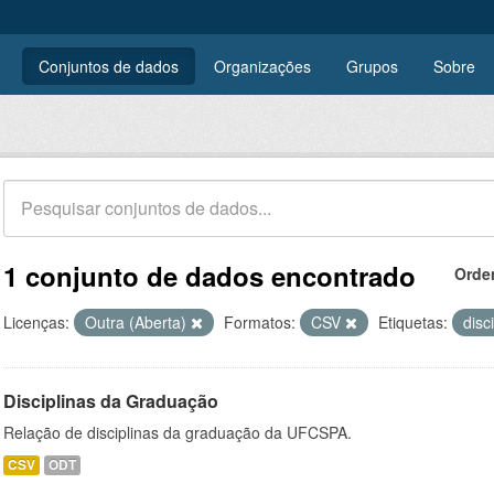
Conjuntos de dados
Organizações
Grupos
Sobre
1 conjunto de dados encontrado
Orde
Licenças:
Outra (Aberta)
Formatos:
CSV
Etiquetas:
disc
Disciplinas da Graduação
Relação de disciplinas da graduação da UFCSPA.
CSV
ODT