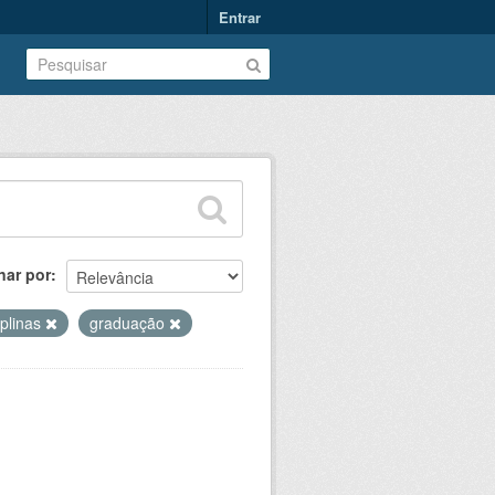
Entrar
nar por
iplinas
graduação