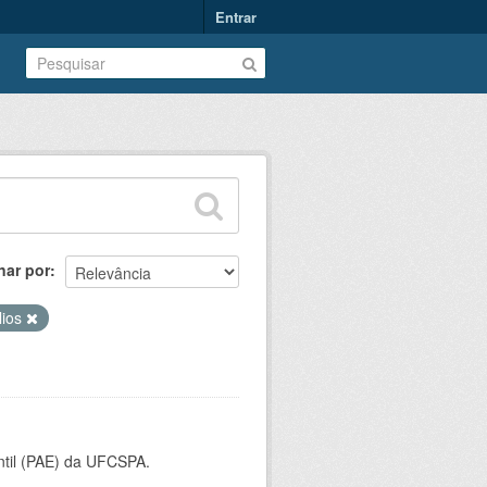
Entrar
nar por
lios
ntil (PAE) da UFCSPA.