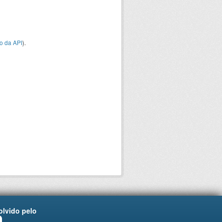
o da API
).
lvido pelo