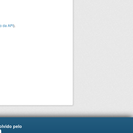
o da API
).
lvido pelo