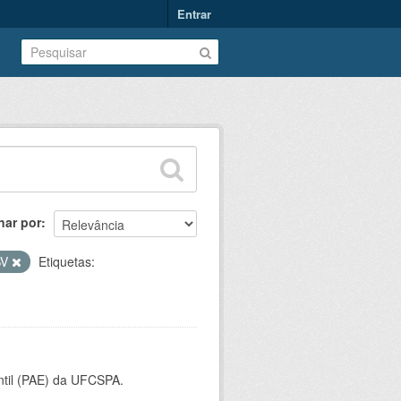
Entrar
nar por
SV
Etiquetas:
ntil (PAE) da UFCSPA.