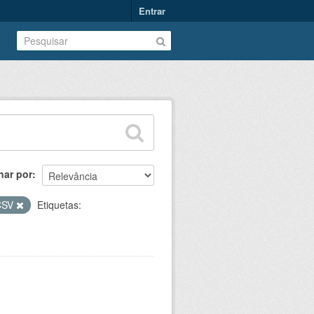
Entrar
nar por
CSV
Etiquetas: