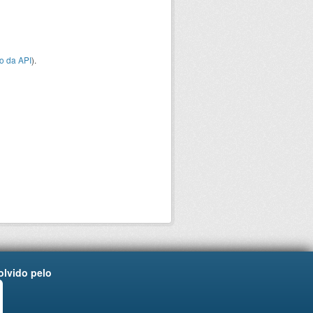
o da API
).
lvido pelo