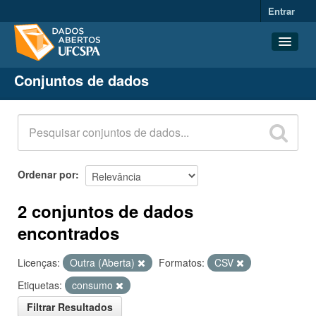
Entrar
Conjuntos de dados
Conjuntos de dados
Organizações
Grupos
Sobre
Ordenar por
2 conjuntos de dados
encontrados
Licenças:
Outra (Aberta)
Formatos:
CSV
Etiquetas:
consumo
Filtrar Resultados