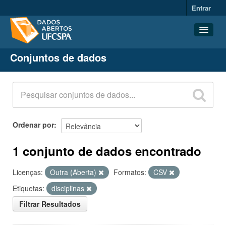
Entrar
Conjuntos de dados
Conjuntos de dados
Organizações
Grupos
Sobre
Ordenar por
1 conjunto de dados encontrado
Licenças:
Outra (Aberta)
Formatos:
CSV
Etiquetas:
disciplinas
Filtrar Resultados