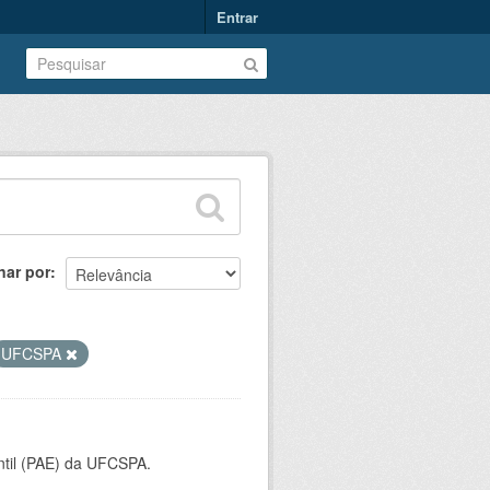
Entrar
nar por
UFCSPA
ntil (PAE) da UFCSPA.