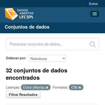
Entrar
Conjuntos de dados
Conjuntos de dados
Organizações
Grupos
Sobre
Ordenar por
32 conjuntos de dados
encontrados
Licenças:
Outra (Aberta)
Formatos:
CSV
Filtrar Resultados