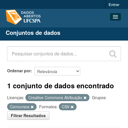
Entrar
Conjuntos de dados
Conjuntos de dados
Organizações
Grupos
Sobre
Ordenar por
1 conjunto de dados encontrado
Licenças:
Creative Commons Atribuição
Grupos:
Concursos
Formatos:
CSV
Filtrar Resultados